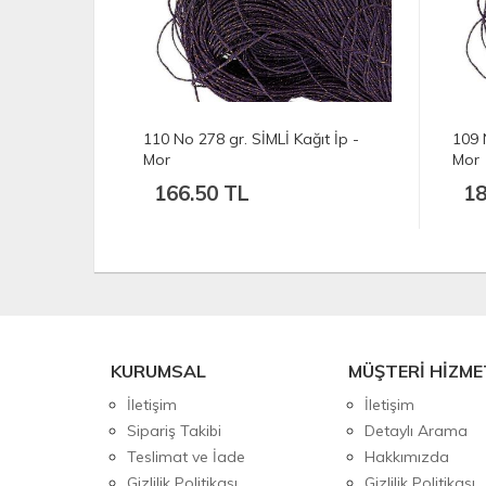
ğıt İp -
110 No 278 gr. SİMLİ Kağıt İp -
109 
Mor
Mor
166.50 TL
18
KURUMSAL
MÜŞTERİ HİZME
İletişim
İletişim
Sipariş Takibi
Detaylı Arama
Teslimat ve İade
Hakkımızda
Gizlilik Politikası
Gizlilik Politikası