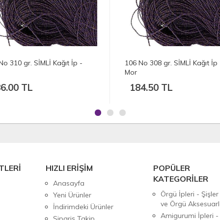
No 310 gr. SİMLİ Kağıt İp -
106 No 308 gr. SİMLİ Kağıt İp 
Mor
6.00 TL
184.50 TL
TLERİ
HIZLI ERİŞİM
POPÜLER
KATEGORİLER
Anasayfa
Örgü İpleri - Şişler
Yeni Ürünler
ve Örgü Aksesuarl
İndirimdeki Ürünler
Amigurumi İpleri -
Sipariş Takip