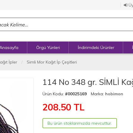
Üy
Anasayfa
Örgü Yünleri
İndirimdeki Ürünler
ağıt İpler
Simli Mor Kağıt İp Çeşitleri
114 No 348 gr. SİMLİ Kağ
Ürün Kodu:
#00025169
Marka:
hobimon
208.50
TL
Bu ürün stoklarımızda mevcuttur.