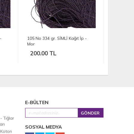
-
105 No 334 gr. SİMLİ Kağıt İp -
104 No 224 
Mor
Mor
200.00 TL
134.00
E-BÜLTEN
 - Tığlar
arı
SOSYAL MEDYA
 Koton