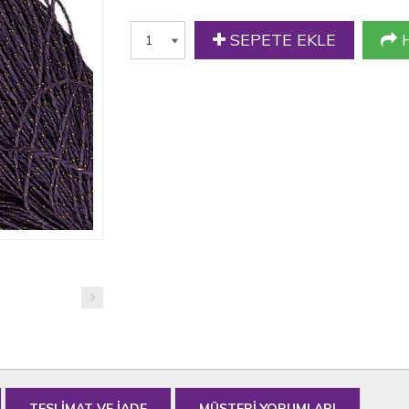
SEPETE EKLE
H
TESLİMAT VE İADE
MÜŞTERİ YORUMLARI