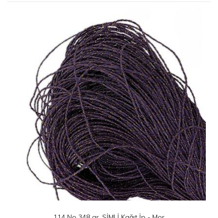
114 No 348 gr. SİMLİ Kağıt İp - Mor