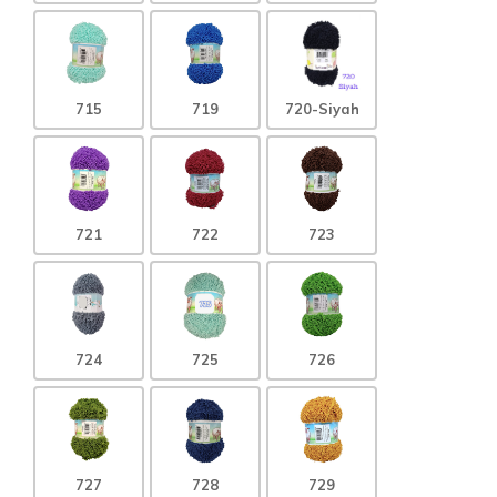
715
719
720-Siyah
721
722
723
724
725
726
727
728
729