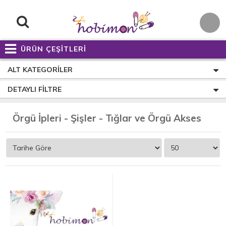
ÜRÜN ÇEŞİTLERİ
ALT KATEGORILER
DETAYLI FILTRE
Ö
rgü İpleri - Şişler - Tığlar ve Örgü Aksesuarları