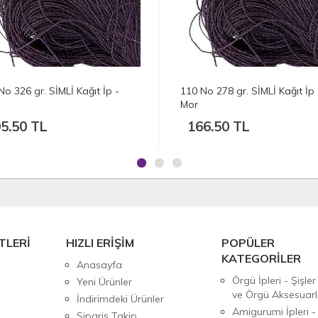
10 No 278 gr. SİMLİ Kağıt İp -
109 No 310 gr. SİMLİ Kağıt
or
Mor
166.50 TL
186.00 TL
TLERİ
HIZLI ERİŞİM
POPÜLER
KATEGORİLER
Anasayfa
Örgü İpleri - Şişler
Yeni Ürünler
ve Örgü Aksesuarl
İndirimdeki Ürünler
Amigurumi İpleri -
Sipariş Takip