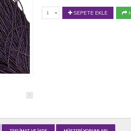
SEPETE EKLE
H
TESLİMAT VE İADE
MÜŞTERİ YORUMLARI