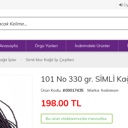
Üy
Anasayfa
Örgü Yünleri
İndirimdeki Ürünler
ağıt İpler
Simli Mor Kağıt İp Çeşitleri
101 No 330 gr. SİMLİ Kağ
Ürün Kodu:
#00017435
Marka:
hobimon
198.00
TL
Bu ürün stoklarımızda mevcuttur.