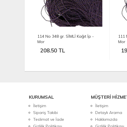
 Kağıt İp -
111 No 326 gr. SİMLİ Kağıt İp -
1
Mor
M
195.50 TL
KURUMSAL
MÜŞTERİ HİZME
İletişim
İletişim
Sipariş Takibi
Detaylı Arama
Teslimat ve İade
Hakkımızda
Gizlilik Politikası
Gizlilik Politikası