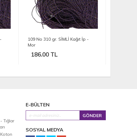
 İp -
106 No 308 gr. SİMLİ Kağıt İp -
105 No 
Mor
Mor
184.50 TL
200.
E-BÜLTEN
 - Tığlar
arı
SOSYAL MEDYA
 Koton