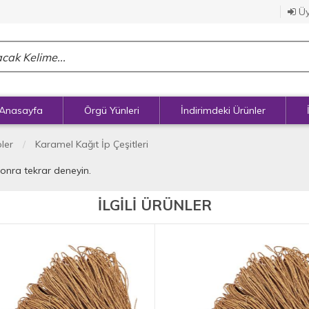
Üy
Anasayfa
Örgü Yünleri
İndirimdeki Ürünler
pler
Karamel Kağıt İp Çeşitleri
sonra tekrar deneyin.
İLGİLİ ÜRÜNLER