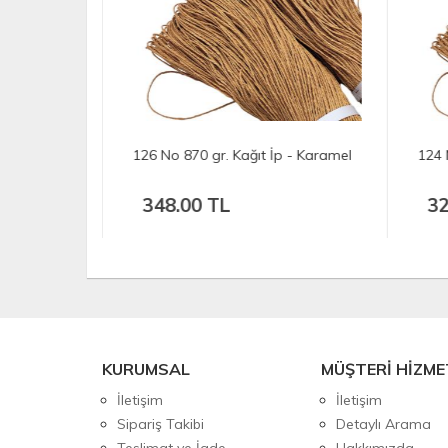
 - Karamel
126 No 870 gr. Kağıt İp - Karamel
124 
348.00 TL
32
KURUMSAL
MÜŞTERİ HİZME
İletişim
İletişim
Sipariş Takibi
Detaylı Arama
Teslimat ve İade
Hakkımızda