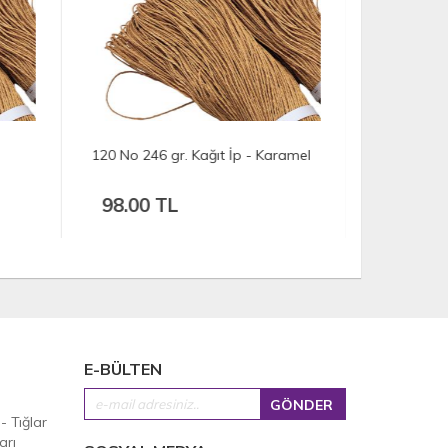
120 No 246 gr. Kağıt İp - Karamel
117 No 1385
Karamel
98.00 TL
554.00
E-BÜLTEN
 - Tığlar
arı