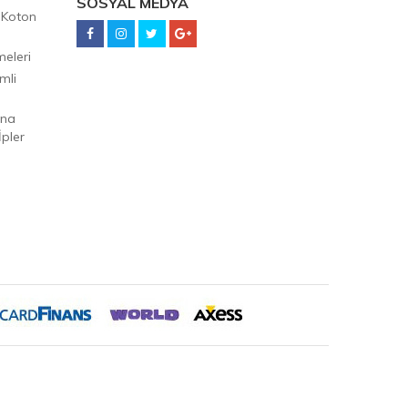
SOSYAL MEDYA
 Koton
eleri
mli
Ana
pler