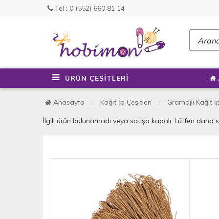
Tel : 0 (552) 660 81 14
ÜRÜN ÇEŞİTLERİ
Anasayfa
Kağıt İp Çeşitleri
Gramajlı Kağıt İ
İlgili ürün bulunamadı veya satışa kapalı. Lütfen daha 