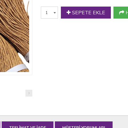
SEPETE EKLE
H
TESLİMAT VE İADE
MÜŞTERİ YORUMLARI