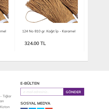
amel
124 No 810 gr. Kağıt İp - Karamel
123 No 310
324.00 TL
124.00
E-BÜLTEN
 - Tığlar
arı
SOSYAL MEDYA
 Koton