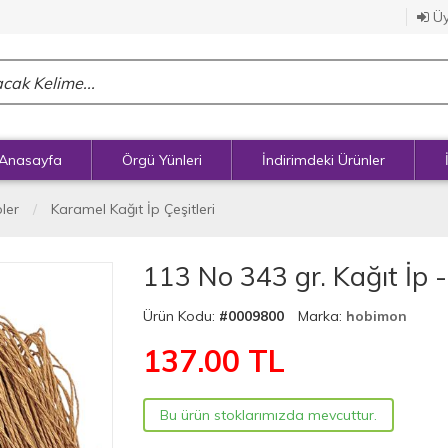
Üy
Anasayfa
Örgü Yünleri
İndirimdeki Ürünler
pler
Karamel Kağıt İp Çeşitleri
113 No 343 gr. Kağıt İp 
Ürün Kodu:
#0009800
Marka:
hobimon
137.00
TL
Bu ürün stoklarımızda mevcuttur.