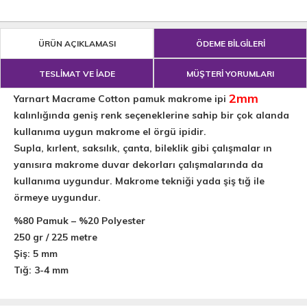
ÜRÜN AÇIKLAMASI
ÖDEME BİLGİLERİ
TESLİMAT VE İADE
MÜŞTERİ YORUMLARI
2mm
Yarnart Macrame Cotton pamuk makrome ipi
kalınlığında geniş renk seçeneklerine sahip bir çok alanda
kullanıma uygun makrome el örgü ipidir.
Supla, kırlent, saksılık, çanta, bileklik gibi çalışmalar ın
yanısıra makrome duvar dekorları çalışmalarında da
kullanıma uygundur.
Makrome tekniği yada şiş tığ ile
örmeye uygundur.
%80 Pamuk – %20 Polyester
250 gr / 225 metre
Şiş: 5 mm
Tığ: 3-4 mm