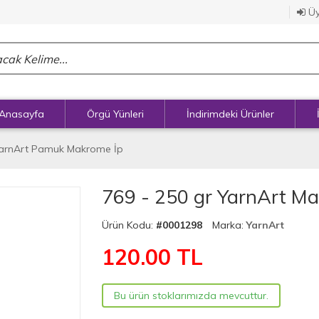
Üy
Anasayfa
Örgü Yünleri
İndirimdeki Ürünler
arnArt Pamuk Makrome İp
769 - 250 gr YarnArt Ma
Ürün Kodu:
#0001298
Marka:
YarnArt
120.00
TL
Bu ürün stoklarımızda mevcuttur.