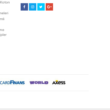
 Koton
eleri
mli
Ana
pler