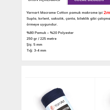
2
Yarnart Macrame Cotton pamuk makrome ipi
Supla, kırlent, saksılık, çanta, bileklik gibi ça
örmeye uygundur.
%80 Pamuk – %20 Polyester
250 gr / 225 metre
Şiş: 5 mm
Tığ: 3-4 mm