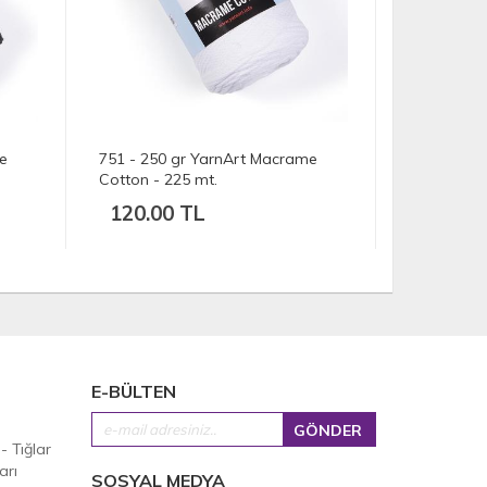
me
754 - 250 gr YarnArt Macrame
763 - 250
Cotton - 225 mt.
Cotton - 2
120.00 TL
120.00
E-BÜLTEN
 - Tığlar
arı
SOSYAL MEDYA