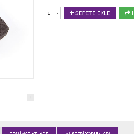
SEPETE EKLE
H
TESLİMAT VE İADE
MÜŞTERİ YORUMLARI