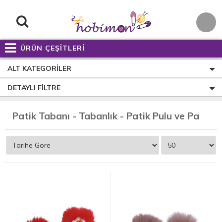
ÜRÜN ÇEŞİTLERİ
ALT KATEGORILER
DETAYLI FILTRE
P
atik Tabanı - Tabanlık - Patik Pulu ve Patik Süsleri