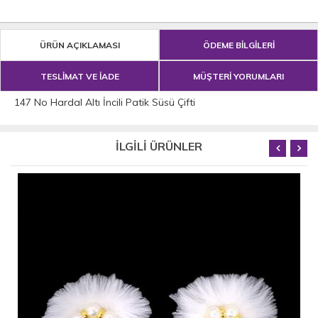
ÜRÜN AÇIKLAMASI
ÖDEME BİLGİLERİ
TESLİMAT VE İADE
MÜŞTERİ YORUMLARI
147 No Hardal Altı İncili Patik Süsü Çifti
İLGİLİ ÜRÜNLER