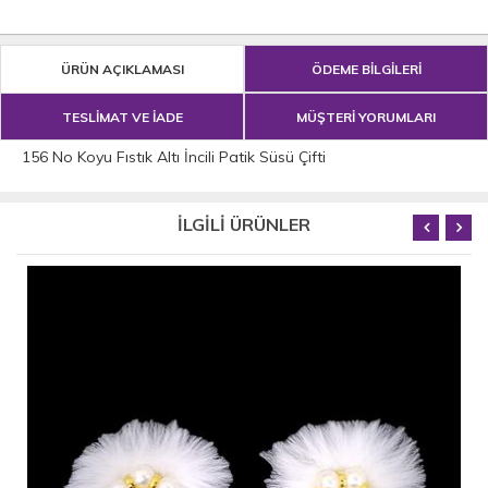
ÜRÜN AÇIKLAMASI
ÖDEME BİLGİLERİ
TESLİMAT VE İADE
MÜŞTERİ YORUMLARI
156 No Koyu Fıstık Altı İncili Patik Süsü Çifti
İLGİLİ ÜRÜNLER