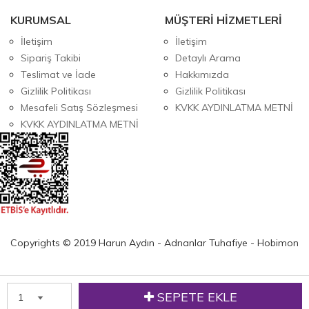
KURUMSAL
MÜŞTERİ HİZMETLERİ
İletişim
İletişim
Sipariş Takibi
Detaylı Arama
Teslimat ve İade
Hakkımızda
Gizlilik Politikası
Gizlilik Politikası
Mesafeli Satış Sözleşmesi
KVKK AYDINLATMA METNİ
KVKK AYDINLATMA METNİ
Copyrights © 2019 Harun Aydın - Adnanlar Tuhafiye - Hobimon
SEPETE EKLE
w
Anasayfa
Üye Girişi
Sepetim
Sipariş Takibi
İletişim