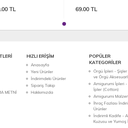
.00 TL
69.00 TL
TLERİ
HIZLI ERİŞİM
POPÜLER
KATEGORİLER
Anasayfa
Örgü İpleri - Şişler
Yeni Ürünler
ve Örgü Aksesuarl
İndirimdeki Ürünler
Amigurumi İpleri -
Sipariş Takip
İpler (Cotton)
MA METNİ
Hakkımızda
Amigurumi Malzem
İhraç Fazlası İndiri
Ürünler
İndirimli Kadife - 
Kuzusu ve Yumoş İ