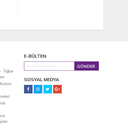
E-BÜLTEN
 - Tığlar
arı
SOSYAL MEDYA
 Koton
eleri
mli
Ana
pler