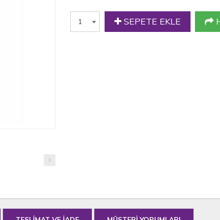
SEPETE EKLE
H
TESLİMAT VE İADE
MÜŞTERİ YORUMLARI