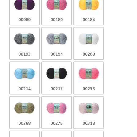
00060
00180
00184
00193
00194
00208
00214
00217
00236
00268
00275
00318