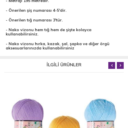
- Metrajı 195 metredir.
- Önerilen şiş numarası 4-5'dir.
- Önerilen tığ numarası 3'tür.
- Nako vizonu hem tığ hem de şişte kolayca
kullanabilirsiniz.
- Nako vizonu hırka, kazak, şal, şapka ve diğer örgü
aksesuarlarınızda kullanabilirsiniz
İLGİLİ ÜRÜNLER