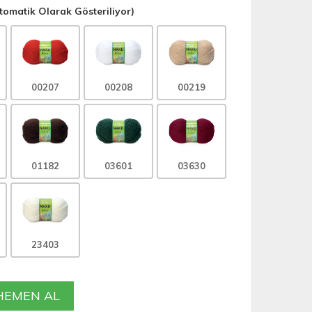
omatik Olarak Gösteriliyor)
00207
00208
00219
01182
03601
03630
23403
EMEN AL