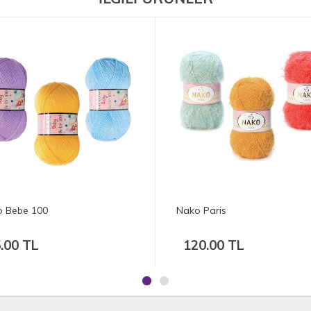
YENİ
Nako Paris
Nako Cotto
mt.
120.00 TL
95.00 