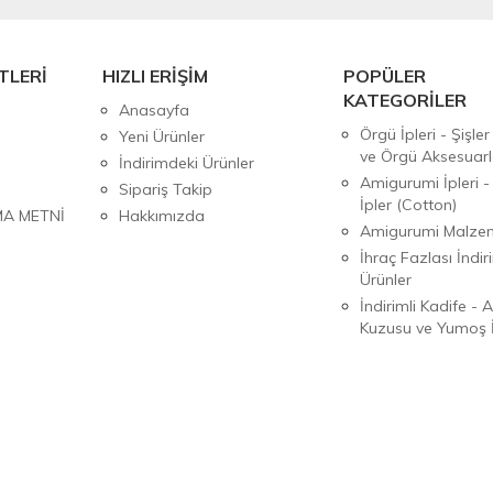
TLERİ
HIZLI ERİŞİM
POPÜLER
KATEGORİLER
Anasayfa
Örgü İpleri - Şişler
Yeni Ürünler
ve Örgü Aksesuarl
İndirimdeki Ürünler
Amigurumi İpleri -
Sipariş Takip
İpler (Cotton)
MA METNİ
Hakkımızda
Amigurumi Malzem
İhraç Fazlası İndiri
Ürünler
İndirimli Kadife - 
Kuzusu ve Yumoş İ