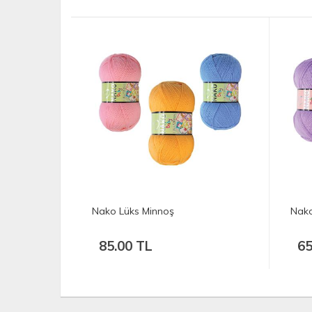
 Lüks Minnoş
Nako Bebe 100
.00 TL
65.00 TL