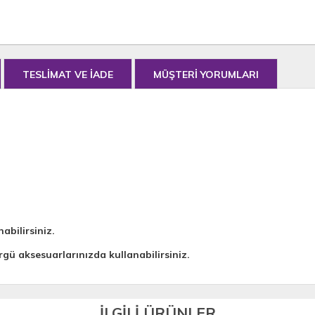
TESLİMAT VE İADE
MÜŞTERİ YORUMLARI
abilirsiniz.
rgü aksesuarlarınızda kullanabilirsiniz.
İLGİLİ ÜRÜNLER