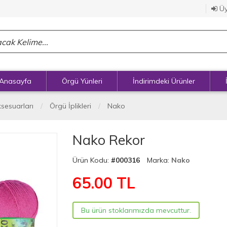
Üy
Anasayfa
Örgü Yünleri
İndirimdeki Ürünler
ksesuarları
Örgü İplikleri
Nako
Nako Rekor
Ürün Kodu:
#000316
Marka:
Nako
65.00
TL
Bu ürün stoklarımızda mevcuttur.