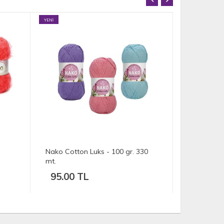
İNDİRİM
n Luks - 100 gr. 330
Nako Vizon
TL
65.00 TL