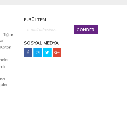
E-BÜLTEN
 - Tığlar
arı
SOSYAL MEDYA
 Koton
eleri
mli
Ana
pler