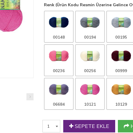
Renk (Ürün Kodu Resmin Üzerine Gelince Ot
00148
00194
00195
00236
00256
00999
06684
10121
10129
SEPETE EKLE
H