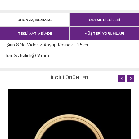
ÜRÜN AÇIKLAMASI
ÖDEME BİLGİLERİ
TESLİMAT VE İADE
MÜŞTERİ YORUMLARI
Şirin 8 No Vidasız Ahşap Kasnak - 25 cm
Eni (et kalınlığı) 8 mm
İLGİLİ ÜRÜNLER