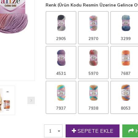
Renk (Ürün Kodu Resmin Üzerine Gelince Ot
2905
2970
3299
4531
5970
7687
7937
7938
8053
SEPETE EKLE
H