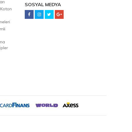
arı
SOSYAL MEDYA
 Koton
eleri
mli
Ana
pler