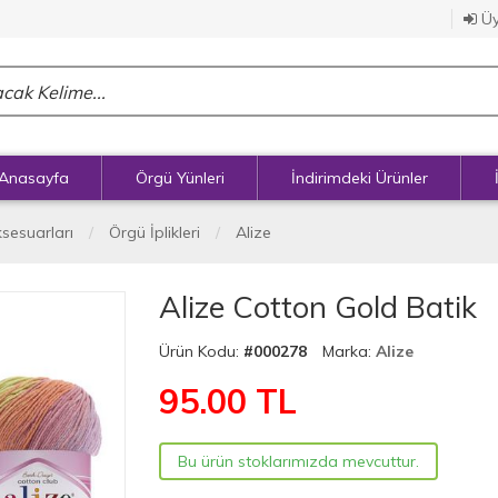
Üy
Anasayfa
Örgü Yünleri
İndirimdeki Ürünler
ksesuarları
Örgü İplikleri
Alize
Alize Cotton Gold Batik
Ürün Kodu:
#000278
Marka:
Alize
95.00
TL
Bu ürün stoklarımızda mevcuttur.