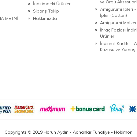
ve Örgü Aksesuarl
İndirimdeki Ürünler
Amigurumi İpleri -
Sipariş Takip
İpler (Cotton)
MA METNİ
Hakkımızda
Amigurumi Malzem
İhraç Fazlası İndiri
Ürünler
İndirimli Kadife - 
Kuzusu ve Yumoş İ
Copyrights © 2019 Harun Aydın - Adnanlar Tuhafiye - Hobimon