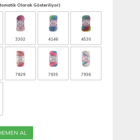
omatik Olarak Gösteriliyor)
3302
4146
4530
7829
7935
7936
EMEN AL