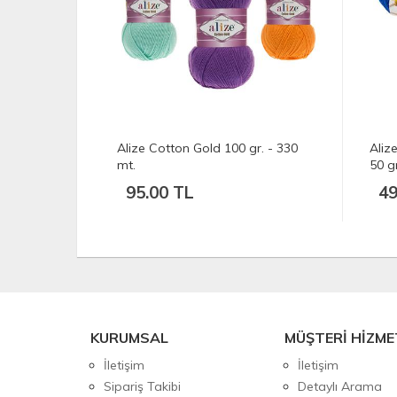
r. - 330
Alize Cotton Gold Hobby New -
Aliz
50 gr. 165 mt.
49.95 TL
79
KURUMSAL
MÜŞTERİ HİZME
İletişim
İletişim
Sipariş Takibi
Detaylı Arama