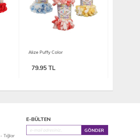
Alize Puffy Fine (Küçük İlmekli)
Alize Puffy
İlmekli)
79.95 TL
79.95 
E-BÜLTEN
 - Tığlar