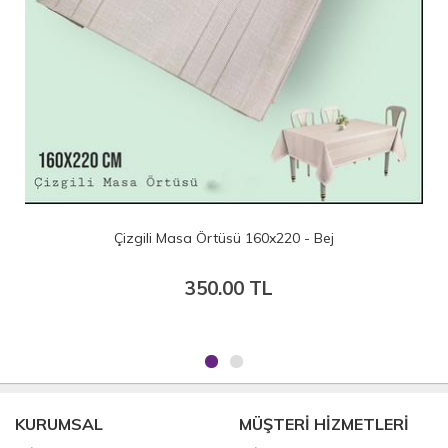
 160x220 - Bej
Çizgili Masa Örtüsü 160
0 TL
350.00 T
KURUMSAL
MÜŞTERİ HİZMETLERİ