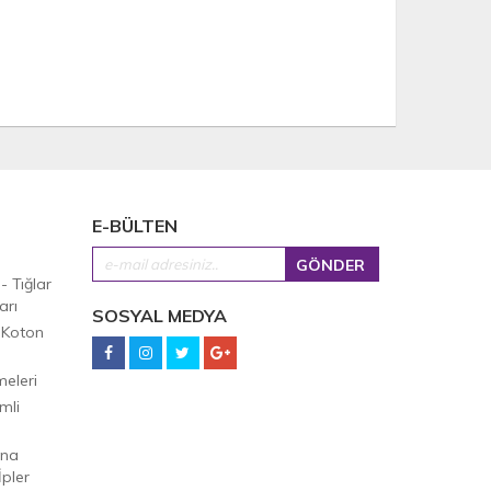
E-BÜLTEN
 - Tığlar
arı
SOSYAL MEDYA
 Koton
eleri
mli
Ana
pler