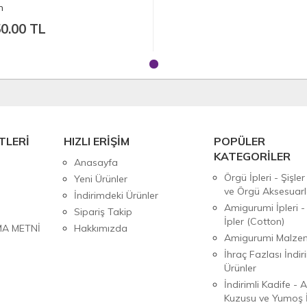
h
0.00 TL
TLERİ
HIZLI ERİŞİM
POPÜLER
KATEGORİLER
Anasayfa
Örgü İpleri - Şişler
Yeni Ürünler
ve Örgü Aksesuarl
İndirimdeki Ürünler
Amigurumi İpleri -
Sipariş Takip
İpler (Cotton)
MA METNİ
Hakkımızda
Amigurumi Malzem
İhraç Fazlası İndiri
Ürünler
İndirimli Kadife - 
Kuzusu ve Yumoş İ