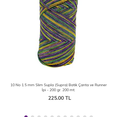
10 No 1.5 mm Slim Supla (Supra) Batik Çanta ve Runner
1
İpi - 200 gr. 200 mt.
225.00 TL