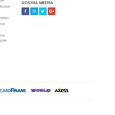
arı
SOSYAL MEDYA
 Koton
eleri
mli
Ana
pler