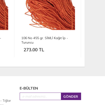
-
104 No 185 gr. SİMLİ Kağıt İp -
109 No 170 
Turuncu
Turuncu
111.00 TL
102.00
E-BÜLTEN
 - Tığlar