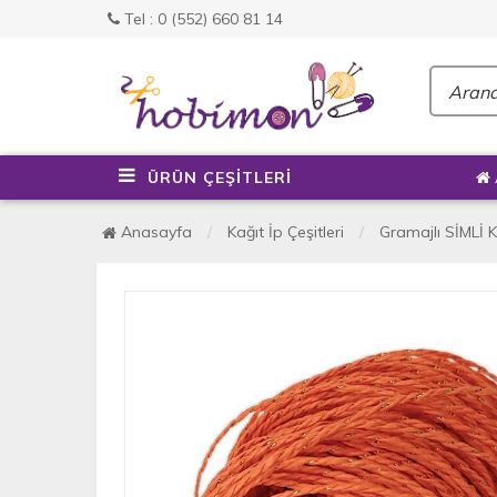
Tel : 0 (552) 660 81 14
ÜRÜN ÇEŞİTLERİ
Anasayfa
Kağıt İp Çeşitleri
Gramajlı SİMLİ K