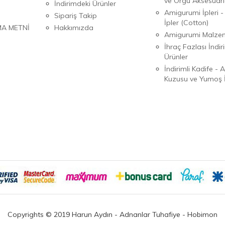
ve Örgü Aksesuarl
İndirimdeki Ürünler
Amigurumi İpleri -
Sipariş Takip
İpler (Cotton)
MA METNİ
Hakkımızda
Amigurumi Malzem
İhraç Fazlası İndiri
Ürünler
İndirimli Kadife - 
Kuzusu ve Yumoş İ
Copyrights © 2019 Harun Aydın - Adnanlar Tuhafiye - Hobimon