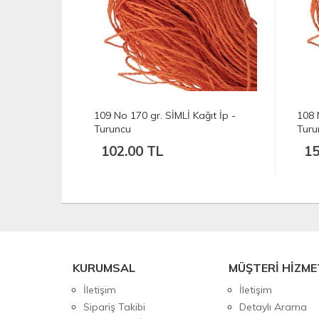
ğıt İp -
108 No 265 gr. SİMLİ Kağıt İp -
107 
Turuncu
Turu
159.00 TL
15
KURUMSAL
MÜŞTERİ HİZME
İletişim
İletişim
Sipariş Takibi
Detaylı Arama