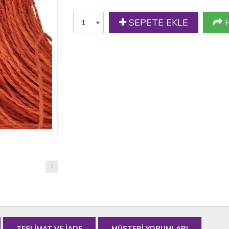
SEPETE EKLE
H
TESLİMAT VE İADE
MÜŞTERİ YORUMLARI