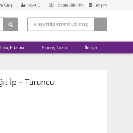
e Girişi
Kayıt Ol
Havale Bildirimi
İletişim
ALIŞVERİŞ SEPETİNİZ BOŞ
İhraç Fazlası
Sipariş Takip
İletişim
ıt İp - Turuncu