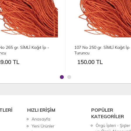
No 250 gr. SİMLİ Kağıt İp -
106 No 455 gr. SİMLİ Kağıt İp 
ncu
Turuncu
0.00 TL
273.00 TL
TLERİ
HIZLI ERİŞİM
POPÜLER
KATEGORİLER
Anasayfa
Örgü İpleri - Şişler
Yeni Ürünler