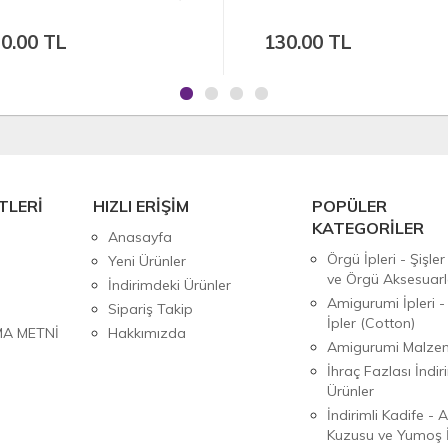
0.00 TL
130.00 TL
TLERİ
HIZLI ERİŞİM
POPÜLER
KATEGORİLER
Anasayfa
Örgü İpleri - Şişler
Yeni Ürünler
ve Örgü Aksesuarl
İndirimdeki Ürünler
Amigurumi İpleri -
Sipariş Takip
İpler (Cotton)
MA METNİ
Hakkımızda
Amigurumi Malzem
İhraç Fazlası İndiri
Ürünler
İndirimli Kadife - 
Kuzusu ve Yumoş İ