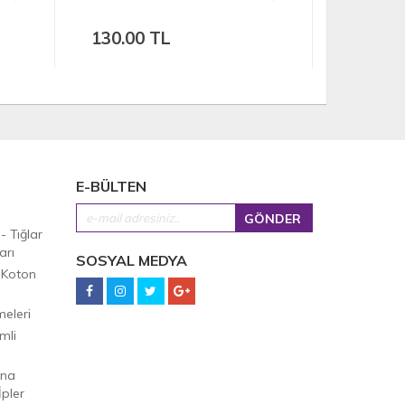
Tığı
130.00 TL
130.00
E-BÜLTEN
 - Tığlar
arı
SOSYAL MEDYA
 Koton
eleri
mli
Ana
pler