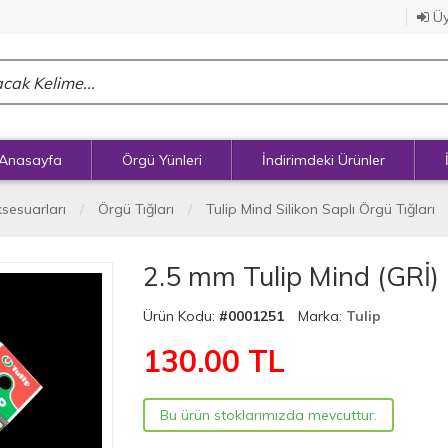
Üy
Anasayfa
Örgü Yünleri
İndirimdeki Ürünler
ksesuarları
Örgü Tığları
Tulip Mind Silikon Saplı Örgü Tığları
2.5 mm Tulip Mind (GRİ) 
Ürün Kodu:
#0001251
Marka:
Tulip
130.00
TL
Bu ürün stoklarımızda mevcuttur.