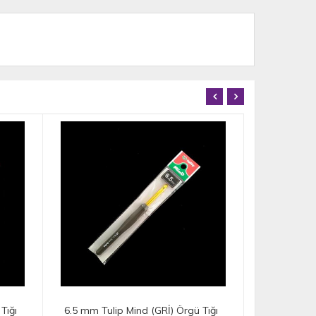
Tığı
3.25 mm Tulip Mind (GRİ) Örgü
2.0 mm Tul