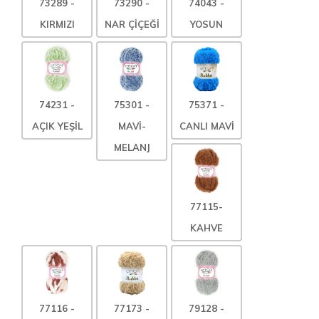
73289 -
73290 -
74043 -
KIRMIZI
NAR ÇİÇEĞİ
YOSUN
74231 -
75301 -
75371 -
AÇIK YEŞİL
MAVİ-
CANLI MAVİ
MELANJ
77115-
KAHVE
77116 -
77173 -
79128 -