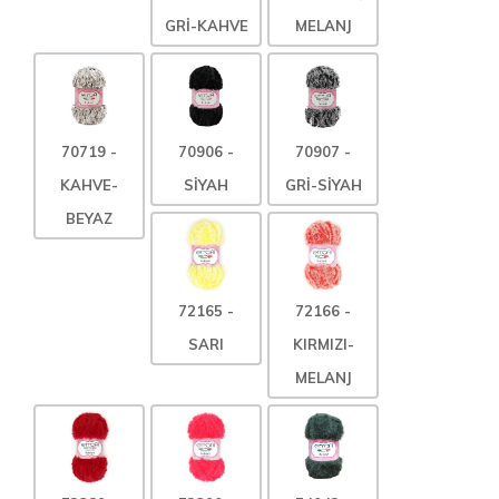
GRİ-KAHVE
MELANJ
70719 -
70906 -
70907 -
KAHVE-
SİYAH
GRİ-SİYAH
BEYAZ
72165 -
72166 -
SARI
KIRMIZI-
MELANJ