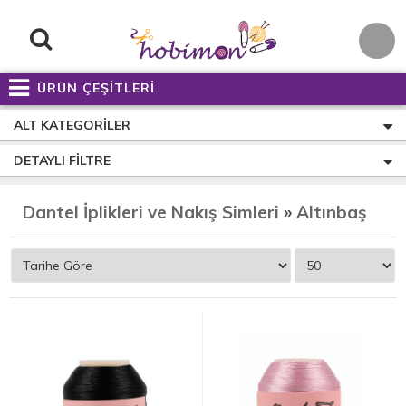
ÜRÜN ÇEŞİTLERİ
ALT KATEGORILER
DETAYLI FILTRE
Dantel İplikleri ve Nakış Simleri
»
Altınbaşak 20 gr. Dantel İpliği Çeşitleri