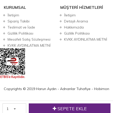
KURUMSAL
MÜŞTERİ HİZMETLERİ
İletişim
İletişim
Sipariş Takibi
Detaylı Arama
Teslimat ve İade
Hakkımızda
Gizlilik Politikası
Gizlilik Politikası
Mesafeli Satış Sözleşmesi
KVKK AYDINLATMA METNİ
KVKK AYDINLATMA METNİ
Copyrights © 2019 Harun Aydın - Adnanlar Tuhafiye - Hobimon
SEPETE EKLE
w
Anasayfa
Üye Girişi
Sepetim
Sipariş Takibi
İletişim