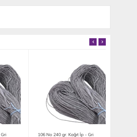
106 No 240 gr. Kağıt İp - Gri
105 No 213 