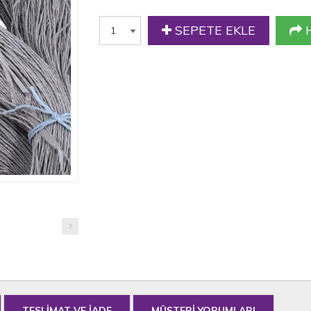
SEPETE EKLE
H
TESLİMAT VE İADE
MÜŞTERİ YORUMLARI