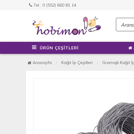
Tel : 0 (552) 660 81 14
ÜRÜN ÇEŞİTLERİ
Anasayfa
Kağıt İp Çeşitleri
Gramajlı Kağıt İ