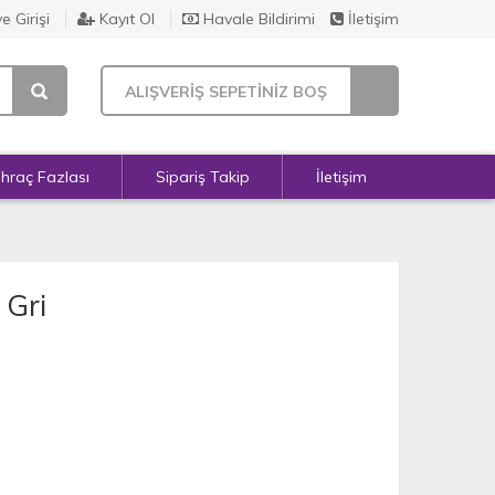
e Girişi
Kayıt Ol
Havale Bildirimi
İletişim
ALIŞVERİŞ SEPETİNİZ BOŞ
İhraç Fazlası
Sipariş Takip
İletişim
 Gri