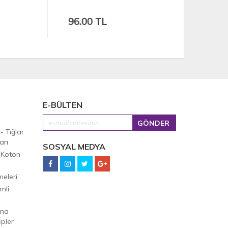
96.00 TL
85.00 
E-BÜLTEN
 - Tığlar
arı
SOSYAL MEDYA
 Koton
eleri
mli
Ana
pler