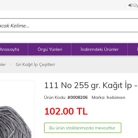
Üy
Anasayfa
Örgü Yünleri
İndirimdeki Ürünler
pler
Gri Kağıt İp Çeşitleri
111 No 255 gr. Kağıt İp -
Ürün Kodu:
#0008206
Marka:
hobimon
102.00
TL
Bu ürün stoklarımızda mevcuttur.