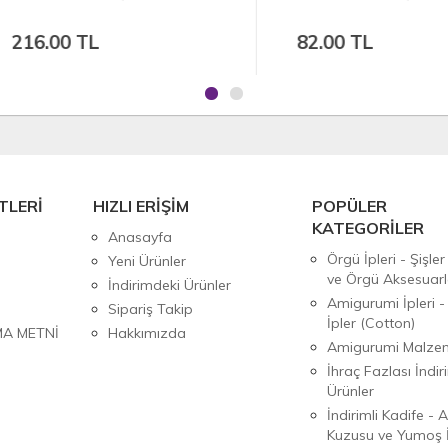
6.00 TL
82.00 TL
TLERİ
HIZLI ERİŞİM
POPÜLER
KATEGORİLER
Anasayfa
Örgü İpleri - Şişler
Yeni Ürünler
ve Örgü Aksesuarl
İndirimdeki Ürünler
Amigurumi İpleri -
Sipariş Takip
İpler (Cotton)
MA METNİ
Hakkımızda
Amigurumi Malzem
İhraç Fazlası İndiri
Ürünler
İndirimli Kadife - 
Kuzusu ve Yumoş İ