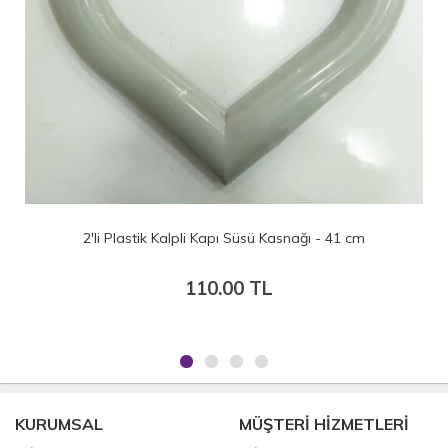
Süsü Kasnağı - 41 cm
Tekli Plastik Kalpli Kapı Süsü
0 TL
55.00 TL
KURUMSAL
MÜŞTERİ HİZMETLERİ