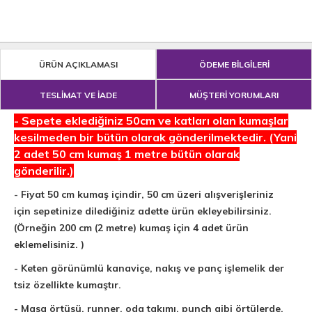
ÜRÜN AÇIKLAMASI
ÖDEME BİLGİLERİ
TESLİMAT VE İADE
MÜŞTERİ YORUMLARI
- Sepete eklediğiniz 50cm ve katları olan kumaşlar
kesilmeden bir bütün olarak gönderilmektedir. (Yani
2 adet 50 cm kumaş 1 metre bütün olarak
gönderilir.)
- Fiyat 50 cm kumaş içindir, 50 cm üzeri alışverişleriniz
için sepetinize dilediğiniz adette ürün ekleyebilirsiniz.
(Örneğin 200 cm (2 metre) kumaş için 4 adet ürün
eklemelisiniz. )
- Keten görünümlü kanaviçe, nakış ve panç işlemelik der​
tsiz özellikte kumaştır.
- Masa örtüsü, runner, oda takımı, punch gibi örtülerde,