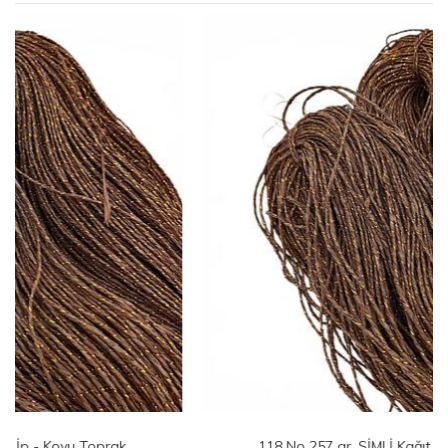
118 No 257 gr. SİMLİ Kağıt İp - Koyu Toprak