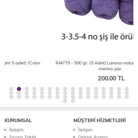
İH4779 - 500 gr. (5 Adet) Lanoso natural merino % 50
merino yün
200.00 TL
KURUMSAL
MÜŞTERİ HİZMETLERİ
İletişim
İletişim
Sipariş Takibi
Detaylı Arama