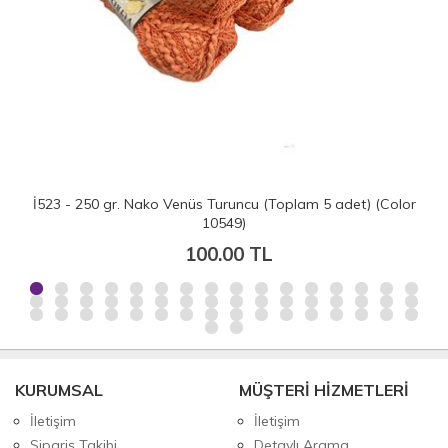
 (Color
İH4779 - 500 gr. (5 Adet) Lanoso natural merino % 5
merino yün
200.00 TL
KURUMSAL
MÜŞTERİ HİZMETLERİ
İletişim
İletişim
Sipariş Takibi
Detaylı Arama