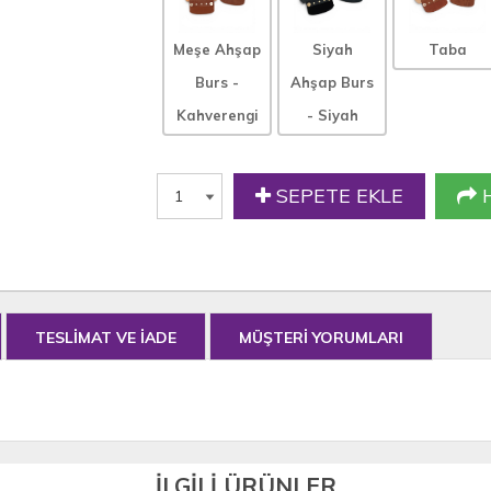
Meşe Ahşap
Siyah
Taba
Burs -
Ahşap Burs
Kahverengi
- Siyah
SEPETE EKLE
H
TESLİMAT VE İADE
MÜŞTERİ YORUMLARI
İLGİLİ ÜRÜNLER