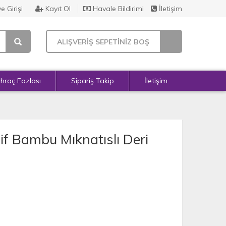
e Girişi
Kayıt Ol
Havale Bildirimi
İletişim
ALIŞVERİŞ SEPETİNİZ BOŞ
İhraç Fazlası
Sipariş Takip
İletişim
f Bambu Mıknatıslı Deri