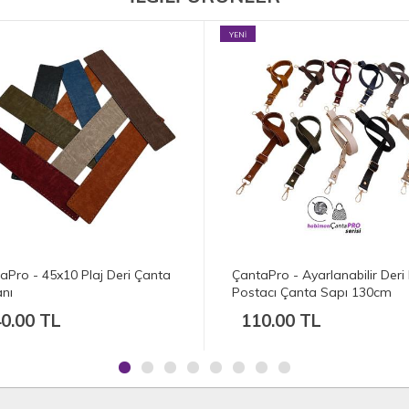
YENİ
aPro - Ayarlanabilir Deri Kalın
ÇantaPro - Deri Böceli Kalp 
acı Çanta Sapı 130cm
Masif Bambu Çanta Sapı Çifti
0.00 TL
450.00 TL