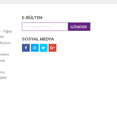
E-BÜLTEN
 - Tığlar
arı
SOSYAL MEDYA
 Koton
eleri
mli
Ana
pler