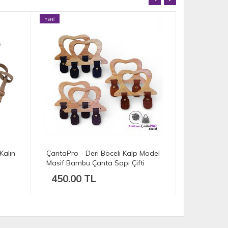
YENİ
YENİ
Model
ÇantaPro - Deri Böceli C Model
ÇantaPro -
Masif Bambu Çanta Sapı Çifti
58x17cm
450.00 TL
350.00