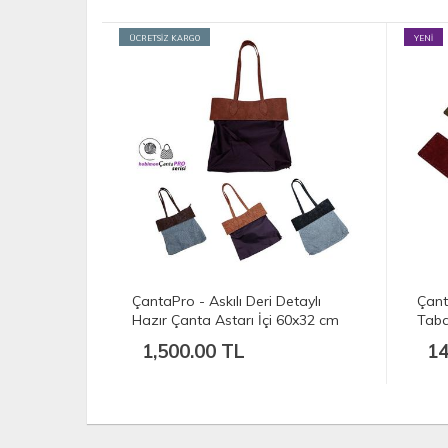
YENİ
YENİ
etaylı
ÇantaPro - 45x10 Plaj Deri Çanta
Çant
 60x32 cm
Tabanı
Post
140.00 TL
11