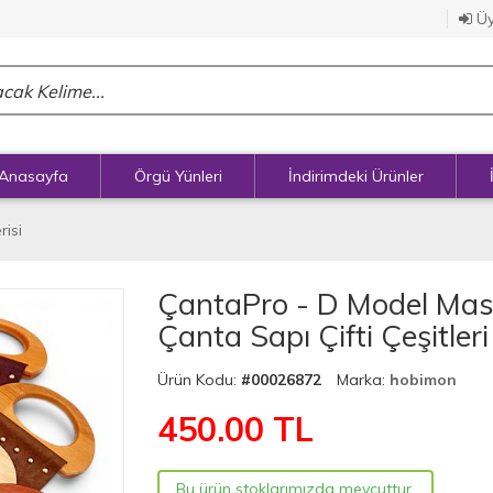
Üy
Anasayfa
Örgü Yünleri
İndirimdeki Ürünler
isi
ÇantaPro - D Model Masi
Çanta Sapı Çifti Çeşitleri
Ürün Kodu:
#00026872
Marka:
hobimon
450.00
TL
Bu ürün stoklarımızda mevcuttur.