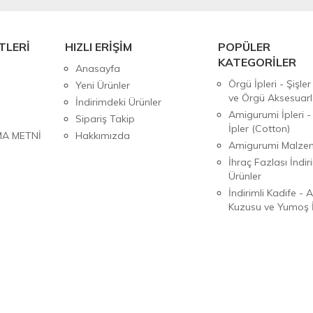
TLERİ
HIZLI ERİŞİM
POPÜLER
KATEGORİLER
Anasayfa
Örgü İpleri - Şişler
Yeni Ürünler
ve Örgü Aksesuarl
İndirimdeki Ürünler
Amigurumi İpleri -
Sipariş Takip
İpler (Cotton)
MA METNİ
Hakkımızda
Amigurumi Malzem
İhraç Fazlası İndiri
Ürünler
İndirimli Kadife - 
Kuzusu ve Yumoş İ