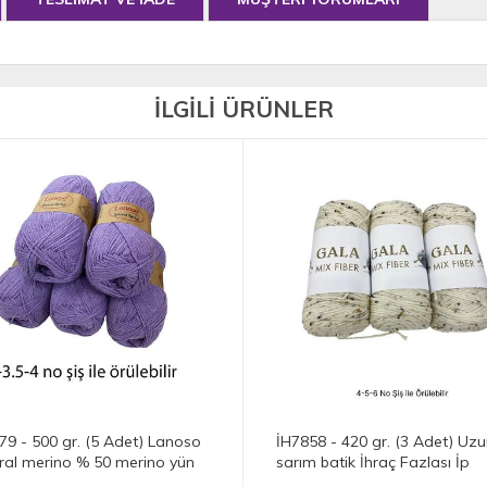
İLGİLİ ÜRÜNLER
İH7858 - 420 gr. (3 Adet) Uzun
İ522 - 250 gr. 
sarım batik İhraç Fazlası İp
(Toplam 5 adet)