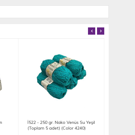
Nako Venüs Su Yeşil
İH8385 - 440 gr. (3 Adet) Nako
 (Color 4240)
vogue uzun sarım İhraç Fazlası İp