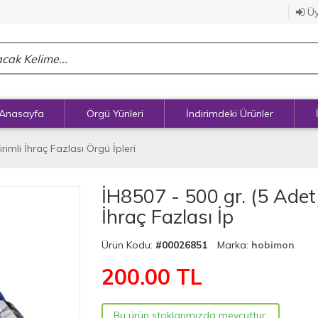
Üy
Anasayfa
Örgü Yünleri
İndirimdeki Ürünler
irimli İhraç Fazlası Örgü İpleri
İH8507 - 500 gr. (5 Adet
İhraç Fazlası İp
Ürün Kodu:
#00026851
Marka:
hobimon
200.00
TL
Bu ürün stoklarımızda mevcuttur.