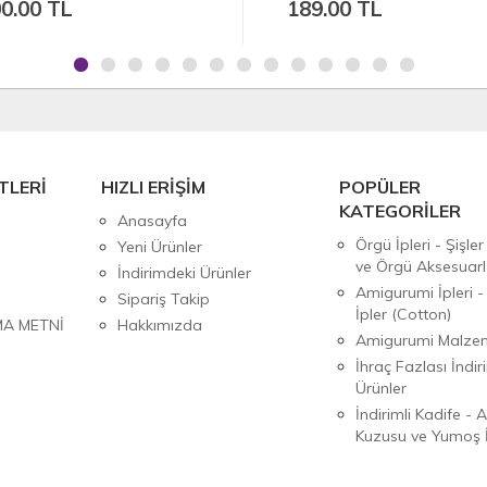
189.00 TL
100.00 TL
TLERİ
HIZLI ERİŞİM
POPÜLER
KATEGORİLER
Anasayfa
Örgü İpleri - Şişler
Yeni Ürünler
ve Örgü Aksesuarl
İndirimdeki Ürünler
Amigurumi İpleri -
Sipariş Takip
İpler (Cotton)
MA METNİ
Hakkımızda
Amigurumi Malzem
İhraç Fazlası İndiri
Ürünler
İndirimli Kadife - 
Kuzusu ve Yumoş İ