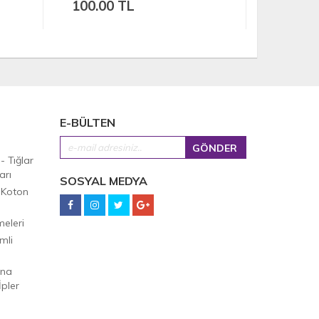
176.00 TL
E-BÜLTEN
 - Tığlar
arı
SOSYAL MEDYA
 Koton
eleri
mli
Ana
pler