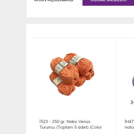
0 gr. Nako Venüs
İH4779 - 500 gr. (5 Adet) Lanoso
(Toplam 5 adet) (Color
natural merino % 50 merino yün