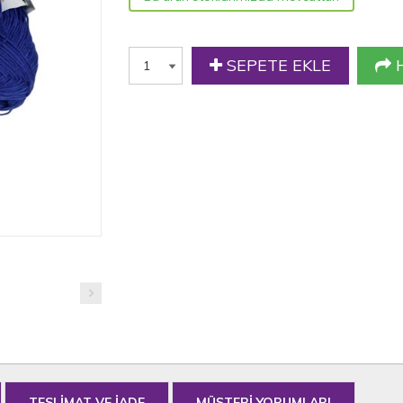
SEPETE EKLE
H
TESLİMAT VE İADE
MÜŞTERİ YORUMLARI