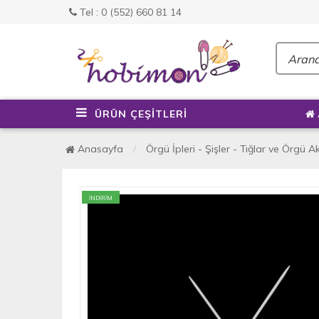
Tel : 0 (552) 660 81 14
ÜRÜN ÇEŞİTLERİ
Anasayfa
Örgü İpleri - Şişler - Tığlar ve Örgü A
İNDİRİM