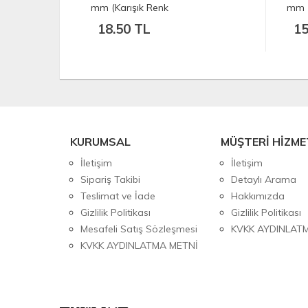
mm (Karışık Renk
mm (Karışı
Gönderilmektedir)
Gönderilme
18.50 TL
15.50 
KURUMSAL
MÜŞTERİ HİZME
İletişim
İletişim
Sipariş Takibi
Detaylı Arama
Teslimat ve İade
Hakkımızda
Gizlilik Politikası
Gizlilik Politikası
Mesafeli Satış Sözleşmesi
KVKK AYDINLAT
KVKK AYDINLATMA METNİ