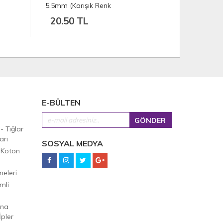
5.5mm (Karışık Renk
7mm (Karışık Ren
Gönderilmektedir)
Gönderilmektedir
20.50 TL
22.50 TL
E-BÜLTEN
 - Tığlar
arı
SOSYAL MEDYA
 Koton
eleri
mli
Ana
pler