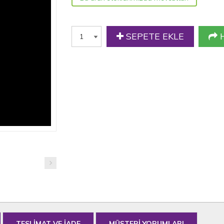
SEPETE EKLE
H
TESLİMAT VE İADE
MÜŞTERİ YORUMLARI