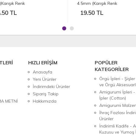
k Renk
4.5mm (Karışık Renk
ktedir)
Gönderilmektedir)
TL
19.50 TL
TLERİ
HIZLI ERİŞİM
POPÜLER
KATEGORİLER
Anasayfa
Örgü İpleri - Şişler
Yeni Ürünler
ve Örgü Aksesuarl
İndirimdeki Ürünler
Amigurumi İpleri -
Sipariş Takip
İpler (Cotton)
MA METNİ
Hakkımızda
Amigurumi Malzem
İhraç Fazlası İndiri
Ürünler
İndirimli Kadife - 
Kuzusu ve Yumoş İ