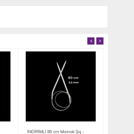
İNDİRİM
İNDİRİMLİ 80 cm Misinalı Şiş -
İNDİRİMLİ 80 cm Mi