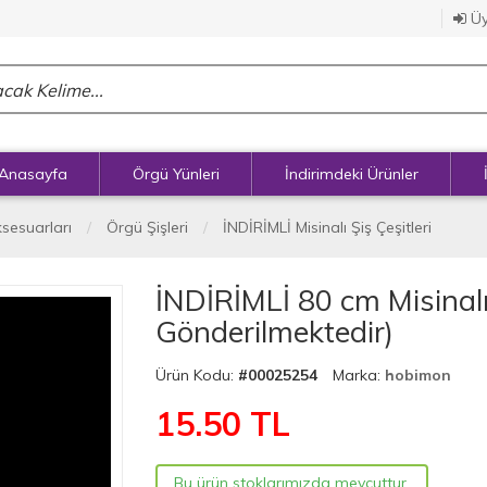
Üy
Anasayfa
Örgü Yünleri
İndirimdeki Ürünler
ksesuarları
Örgü Şişleri
İNDİRİMLİ Misinalı Şiş Çeşitleri
İNDİRİMLİ 80 cm Misinalı
Gönderilmektedir)
Ürün Kodu:
#00025254
Marka:
hobimon
15.50
TL
Bu ürün stoklarımızda mevcuttur.