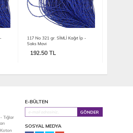
-
116 No 240 gr. SİMLİ Kağıt İp -
115 No 245 
Saks Mavi
Saks Mavi
144.00 TL
147.00
E-BÜLTEN
 - Tığlar
arı
SOSYAL MEDYA
 Koton