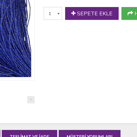
SEPETE EKLE
H
TESLİMAT VE İADE
MÜŞTERİ YORUMLARI