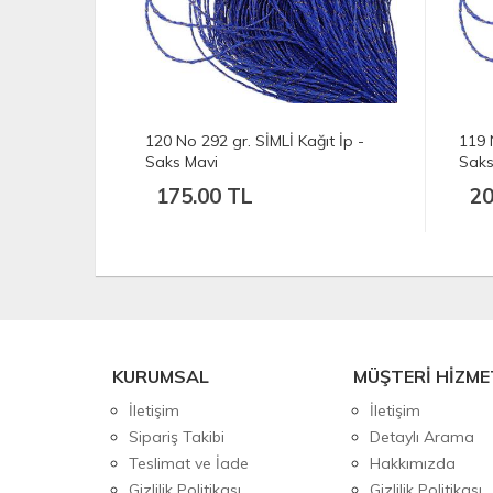
ğıt İp -
119 No 334 gr. SİMLİ Kağıt İp -
118 
Saks Mavi
Saks
200.00 TL
18
KURUMSAL
MÜŞTERİ HİZME
İletişim
İletişim
Sipariş Takibi
Detaylı Arama
Teslimat ve İade
Hakkımızda
Gizlilik Politikası
Gizlilik Politikası