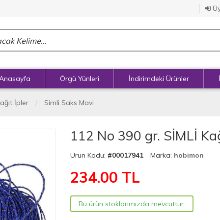
Üy
Anasayfa
Örgü Yünleri
İndirimdeki Ürünler
ağıt İpler
Simli Saks Mavi
112 No 390 gr. SİMLİ Kağ
Ürün Kodu:
#00017941
Marka:
hobimon
234.00
TL
Bu ürün stoklarımızda mevcuttur.