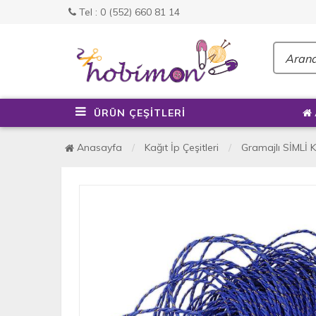
Tel : 0 (552) 660 81 14
ÜRÜN ÇEŞİTLERİ
Anasayfa
Kağıt İp Çeşitleri
Gramajlı SİMLİ K