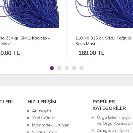
No 315 gr. SİMLİ Kağıt İp -
117 No 321 gr. SİMLİ Kağıt İp 
 Mavi
Saks Mavi
9.00 TL
192.50 TL
TLERİ
HIZLI ERİŞİM
POPÜLER
KATEGORİLER
Anasayfa
Örgü İpleri - Şişler
Yeni Ürünler
ve Örgü Aksesuarl
İndirimdeki Ürünler
Amigurumi İpleri -
Sipariş Takip