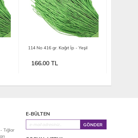
114 No 416 gr. Kağıt İp - Yeşil
112 No 469 gr. Kağ
166.00 TL
187.50 TL
E-BÜLTEN
 - Tığlar
arı