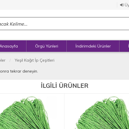
Üy
Anasayfa
Örgü Yünleri
İndirimdeki Ürünler
pler
Yeşil Kağıt İp Çeşitleri
sonra tekrar deneyin.
İLGİLİ ÜRÜNLER