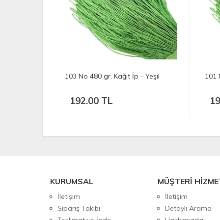
103 No 480 gr. Kağıt İp - Yeşil
101 No 485 
192.00 TL
194.00
KURUMSAL
MÜŞTERİ HİZME
İletişim
İletişim
Sipariş Takibi
Detaylı Arama
Teslimat ve İade
Hakkımızda