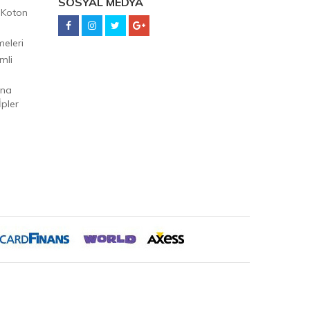
SOSYAL MEDYA
 Koton
eleri
mli
Ana
pler