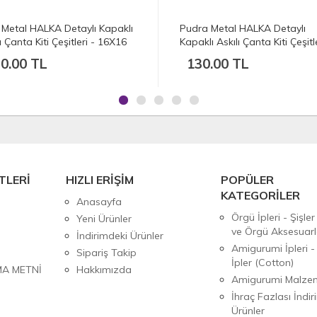
l Metal HALKA Detaylı Kapaklı
Pudra Metal HALKA Detaylı
ı Çanta Kiti Çeşitleri - 16X16
Kapaklı Askılı Çanta Kiti Çeşitle
16X16
0.00 TL
130.00 TL
TLERİ
HIZLI ERİŞİM
POPÜLER
KATEGORİLER
Anasayfa
Örgü İpleri - Şişler
Yeni Ürünler
ve Örgü Aksesuarl
İndirimdeki Ürünler
Amigurumi İpleri -
Sipariş Takip
İpler (Cotton)
MA METNİ
Hakkımızda
Amigurumi Malzem
İhraç Fazlası İndiri
Ürünler