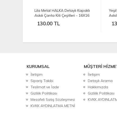
 HALKA
Lila Metal HALKA Detaylı Kapaklı
Yeşi
nta Kiti
Askılı Çanta Kiti Çeşitleri - 16X16
Askıl
130.00 TL
13
KURUMSAL
MÜŞTERİ HİZME
İletişim
İletişim
Sipariş Takibi
Detaylı Arama
Teslimat ve İade
Hakkımızda
Gizlilik Politikası
Gizlilik Politikası
Mesafeli Satış Sözleşmesi
KVKK AYDINLAT
KVKK AYDINLATMA METNİ