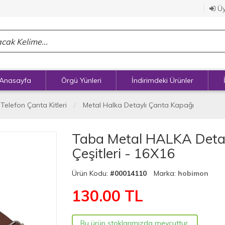
Üy
Anasayfa
Örgü Yünleri
İndirimdeki Ürünler
 Telefon Çanta Kitleri
Metal Halka Detaylı Çanta Kapağı
Taba Metal HALKA Detaylı
Çeşitleri - 16X16
Ürün Kodu:
#00014110
Marka:
hobimon
130.00
TL
Bu ürün stoklarımızda mevcuttur.