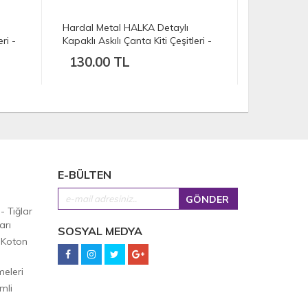
Hardal Metal HALKA Detaylı
Beyaz Meta
ri -
Kapaklı Askılı Çanta Kiti Çeşitleri -
Kapaklı Askı
16X16
16X16
130.00 TL
130.00
E-BÜLTEN
 - Tığlar
arı
SOSYAL MEDYA
 Koton
eleri
mli