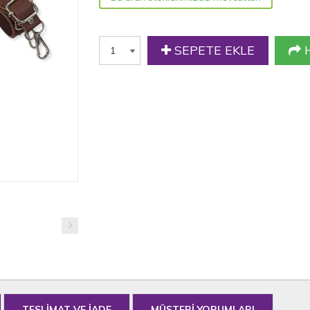
SEPETE EKLE
H
TESLİMAT VE İADE
MÜŞTERİ YORUMLARI