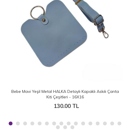
HALKA Detaylı Kapaklı Askılı Çanta
Lila Metal HALKA Detaylı Kapa
 Çeşitleri - 16X16
1
130.00 TL
130