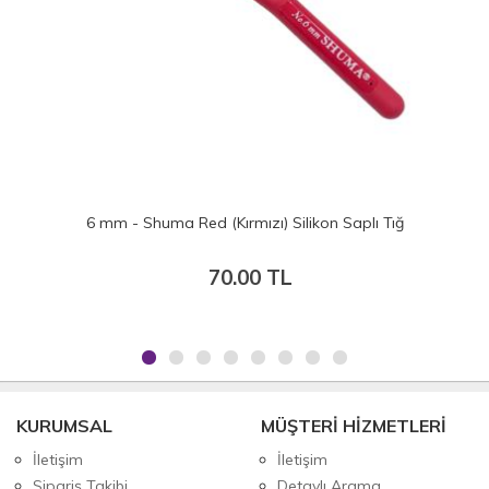
 (Kırmızı) Silikon Saplı Tığ
4.5 mm - Shuma Red (K
70.00 TL
70
KURUMSAL
MÜŞTERİ HİZMETLERİ
İletişim
İletişim
Sipariş Takibi
Detaylı Arama