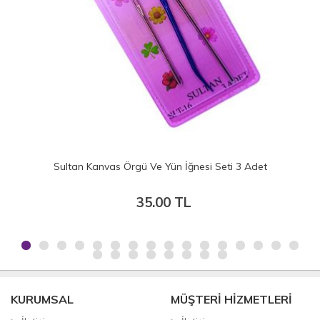
n İğnesi Seti 3 Adet
Plastik Yün İğnesi Seti - 5 Adet Plas
mm)
 TL
10.00 TL
KURUMSAL
MÜŞTERİ HİZMETLERİ