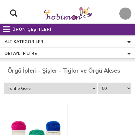
ÜRÜN ÇEŞİTLERİ
ALT KATEGORILER
DETAYLI FILTRE
Ö
rgü İpleri - Şişler - Tığlar ve Örgü Aksesuarları