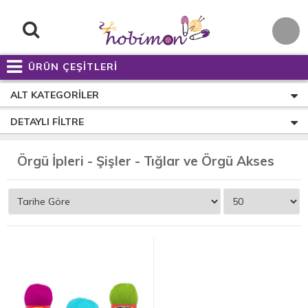
ÜRÜN ÇEŞİTLERİ
ALT KATEGORILER
DETAYLI FILTRE
Ö
rgü İpleri - Şişler - Tığlar ve Örgü Aksesuarları