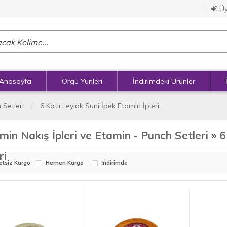
Üy
Anasayfa
Örgü Yünleri
İndirimdeki Ürünler
 Setleri
6 Katlı Leylak Suni İpek Etamin İpleri
min Nakış İpleri ve Etamin - Punch Setleri
»
6
ri
etsiz Kargo
Hemen Kargo
İndirimde