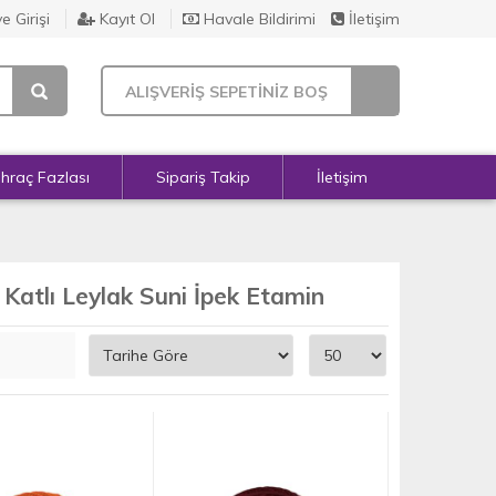
e Girişi
Kayıt Ol
Havale Bildirimi
İletişim
ALIŞVERİŞ SEPETİNİZ BOŞ
İhraç Fazlası
Sipariş Takip
İletişim
 Katlı Leylak Suni İpek Etamin