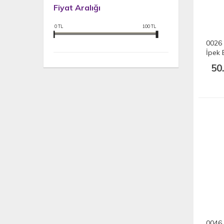
Fiyat Aralığı
0
TL
100
TL
0026 
İpek 
50
0046 