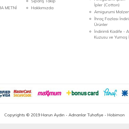
Sipariş Takip
İpler (Cotton)
MA METNİ
Hakkımızda
Amigurumi Malzem
İhraç Fazlası İndiri
Ürünler
İndirimli Kadife - 
Kuzusu ve Yumoş İ
Copyrights © 2019 Harun Aydın - Adnanlar Tuhafiye - Hobimon