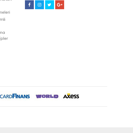
eleri
mli
Ana
pler