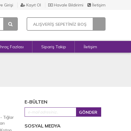
e Girişi
Kayıt Ol
Havale Bildirimi
İletişim
ALIŞVERİŞ SEPETİNİZ BOŞ
İhraç Fazlası
Sipariş Takip
İletişim
E-BÜLTEN
 - Tığlar
arı
SOSYAL MEDYA
 Koton