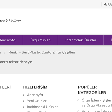
Üy
Anasayfa
Örgü Yünleri
İndirimdeki Ürünler
ı
Renkli - Sert Plastik Çanta Zincir Çeşitleri
sonra tekrar deneyin.
TLERİ
HIZLI ERİŞİM
POPÜLER
KATEGORİLER
Anasayfa
Örgü İpleri - Şişler
Yeni Ürünler
ve Örgü Aksesuarl
İndirimdeki Ürünler
Amigurumi İpleri -