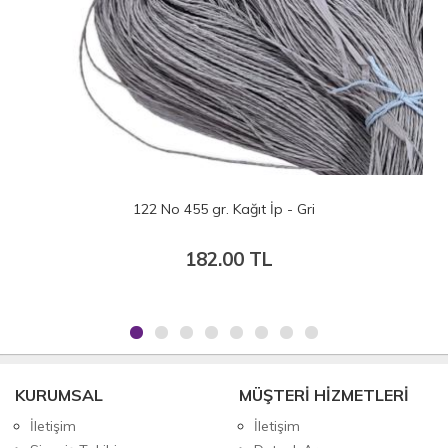
122 No 455 gr. Kağıt İp - Gri
117
182.00 TL
KURUMSAL
MÜŞTERİ HİZMETLERİ
İletişim
İletişim