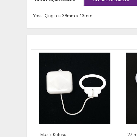
Yassı Çıngırak 38mm x 13mm
27 mm Amigurumi Çıngırak Zil
42 m