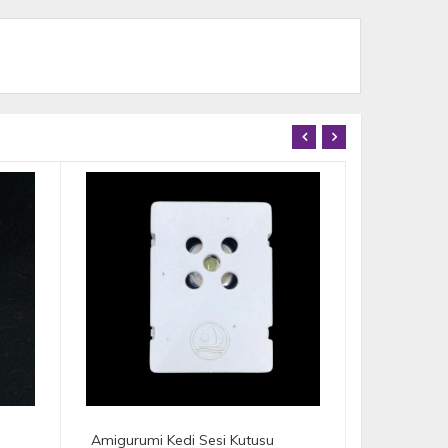
Amigurumi İnek Sesi Kutusu
Amigurumi 