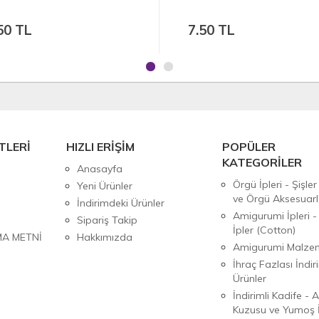
50 TL
50.00 TL
TLERİ
HIZLI ERİŞİM
POPÜLER
KATEGORİLER
Anasayfa
Örgü İpleri - Şişler
Yeni Ürünler
ve Örgü Aksesuarl
İndirimdeki Ürünler
Amigurumi İpleri -
Sipariş Takip
İpler (Cotton)
MA METNİ
Hakkımızda
Amigurumi Malzem
İhraç Fazlası İndiri
Ürünler
İndirimli Kadife - 
Kuzusu ve Yumoş İ