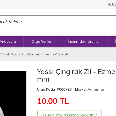
Üy
Anasayfa
Örgü Yünleri
İndirimdeki Ürünler
 Vikvik Müzik Kutuları ve Titreşim Aparatı
Yassı Çıngırak Zil - Ezm
mm
Ürün Kodu:
#000796
Marka:
Adnanlar
10.00
TL
Bu ürün stoklarımızda mevcuttur.