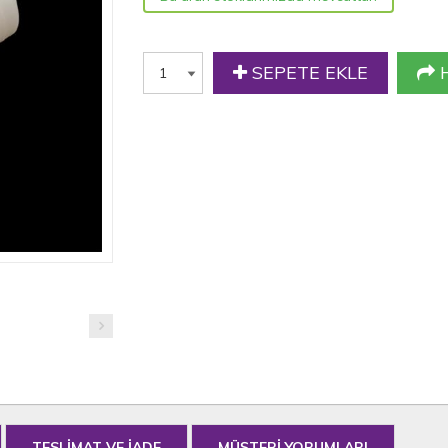
SEPETE EKLE
H
TESLİMAT VE İADE
MÜŞTERİ YORUMLARI