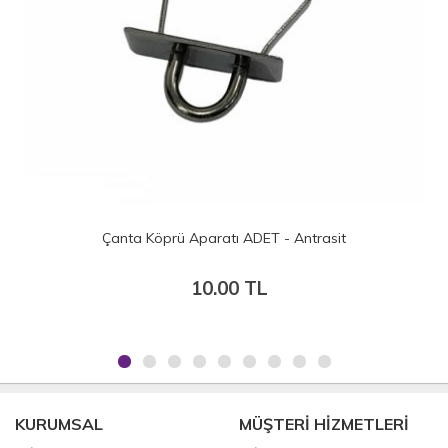
ta Köprü Aparatı ADET - Antrasit
Çanta 
10.00 TL
KURUMSAL
MÜŞTERİ HİZMETLERİ