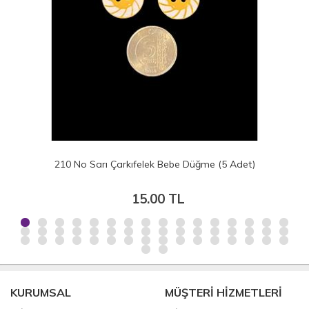
Bebe Düğme (5 Adet)
209 No Sarı Gülenyüz Bebe 
 TL
15.00 TL
KURUMSAL
MÜŞTERİ HİZMETLERİ