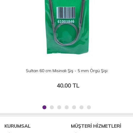
Sultan 60 cm Misinalı Şiş - 5 mm Örgü Şişi
S
40.00 TL
KURUMSAL
MÜŞTERİ HİZMETLERİ